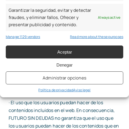
enumeran a título enunciativo, pero no limitativo:
Garantizar la seguridad, evitar y detectar
· La continuidad y disponibilidad de los Contenidos.
fraudes, y eliminar fallos, Ofrecer y
Always active
presentar publicidad y contenido.
· La ausencia de errores en dichos Contenidos ni la
Manage 1129 vendors
Read more about these purposes
corrección de cualquier defecto que pudiera ocurrir.
· La ausencia de virus y/o demás componentes
Aceptar
dañinos.
Denegar
· Los daños o perjuicios que cause cualquier
Administrar opciones
persona que vulnere los sistemas de seguridad de
FUTURO SIN DEUDAS
Política de privacidad
Aviso legal
· El uso que los usuarios puedan hacer de los
contenidos incluidos en el web. En consecuencia,
FUTURO SIN DEUDAS no garantiza que el uso que
los usuarios puedan hacer de los contenidos que en