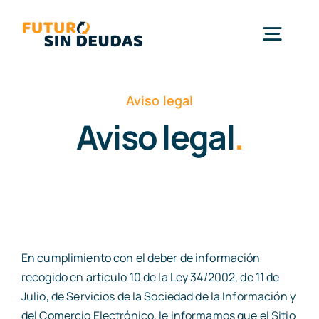
Saltar
al
Togg
contenido
Navig
Quiénes Somos
Aviso legal
Aviso legal
.
Ley de la Segunda Oportunidad
Contacto
Blog
En cumplimiento con el deber de información
recogido en artículo 10 de la Ley 34/2002, de 11 de
Julio, de Servicios de la Sociedad de la Información y
Consulta gratuita
del Comercio Electrónico, le informamos que el Sitio