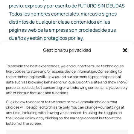
previo, expreso y por escrito de FUTURO SIN DEUDAS
Todos los nombres comerciales, marcas o signos
distintos de cualquier clase contenidos en las
páginas web de la empresa son propiedad de sus
dueños y están protegidos por ley.
Gestiona tu privacidad
FUTURO SIN DEUDAS no concede ninguna licencia o
autorización de uso de ninguna clase sobre sus
To provide the best experiences, we and our partners use technologies
derechos de propiedad intelectual e industrial o
like cookies to store and/or access device information. Consenting to
sobre cualquier otra propiedad o derecho
these technologies will allow us and our partners to process personal
data such as browsing behavior or unique IDs on this site and show (non-)
relacionado con el sitio web, y en ningún caso se
personalized ads. Not consenting or withdrawing consent, may adversely
entenderá que el acceso y navegación de los
affect certain features and functions.
usuarios implica una renuncia, transmisión,
Click below to consent to the above or make granular choices. Your
choices will be applied to this site only. You can change your settings at
licencia o cesión total ni parcial de dichos derechos
any time, including withdrawing your consent, by using the toggles on
por parte de FUTURO SIN DEUDAS.
the Cookie Policy, or by clicking on the manage consent button at the
bottom of the screen.
Cualquier uso de esos contenidos no autorizado