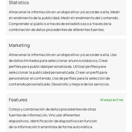
Statistics
previamente por parte de FUTURO SIN DEUDAS será
considerado un incumplimiento grave de los
Almacenar la información en un dispositivo y/o acceder a ella, Medir
el rendimiento de la publicidad, Medir el rendimiento del contenido,
derechos de propiedad intelectual o industrial y dará
Comprender al público a través de estadísticas o a través de la
lugar a las responsabilidades legalmente
combinación de datos procedentes de diferentes fuentes.
establecidas. FUTURO SIN DEUDAS se reserva el
derecho de ejercitar frente al usuario las acciones
Marketing
judiciales y extrajudiciales que correspondan.
Almacenar la información en un dispositivo y/o acceder a ella, Uso
de datos limitados para seleccionar anuncios básicos, Crear
Responsabilidad y garantías
perfiles para publicidad personalizada, Utilizar perfiles para
seleccionar la publicidad personalizada, Crear un perfil para
personalizar el contenido, Uso de perfiles para la selección de
FUTURO SIN DEUDAS declara que ha adoptado las
contenido personalizado, Desarrollo y mejora de los servicios.
medidas necesarias que, dentro de sus posibilidades
y el estado de la tecnología, permitan el correcto
Features
Always active
funcionamiento de su sitio web, así como la
Cotejo y combinación de datos procedentes de otras
ausencia de virus y componentes dañinos. Sin
fuentes de información, Vincular diferentes
embargo, FUTURO SIN DEUDAS no puede hacerse
dispositivos, Identificación de dispositivos en función
de la información transmitida de forma automática.
responsable de las siguientes situaciones que se