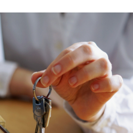
se en bancarrota?
 buena fe del deudor en la Ley de Segunda Oportunidad?
itual en la Ley Concursal, ¿se puede evitar?￼