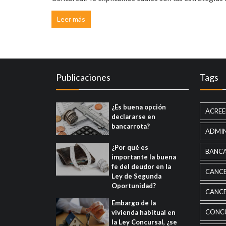
Leer más
Publicaciones
Tags
¿Es buena opción
ACRE
declararse en
bancarrota?
ADMI
¿Por qué es
BANC
importante la buena
fe del deudor en la
CANC
Ley de Segunda
Oportunidad?
CANCE
Embargo de la
CONC
vivienda habitual en
la Ley Concursal, ¿se