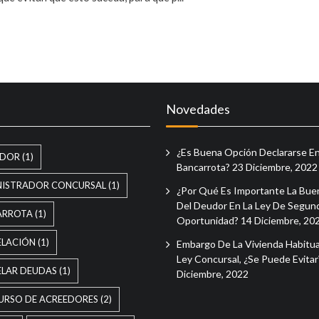
Novedades
¿Es Buena Opción Declararse E
EDOR
(1)
Bancarrota?
23 Diciembre, 2022
NISTRADOR CONCURSAL
(1)
¿Por Qué Es Importante La Bue
Del Deudor En La Ley De Segun
ARROTA
(1)
Oportunidad?
14 Diciembre, 20
ELACIÓN
(1)
Embargo De La Vivienda Habitua
Ley Concursal, ¿se Puede Evita
LAR DEUDAS
(1)
Diciembre, 2022
URSO DE ACREEDORES
(2)