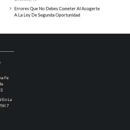
Errores Que No Debes Cometer Al Acogerte
A La Ley De Segunda Oportunidad
n
na Fe
da
22
l En La
r?￼
7