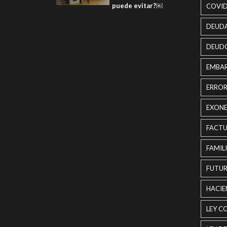
puede evitar?￼
COVI
DEUD
DEUD
EMBA
ERROR
EXON
FACT
FAMIL
FUTUR
HACI
LEY C