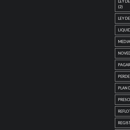
LEY D
(2)
LEY D
LIQUI
MEDI
NOVE
PAGA
PERDE
PLAN 
PRESC
REFLO
REGIS