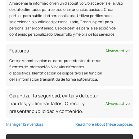
Almacenar la información en un dispositivo y/o acceder a ella, Uso
nunca termina. Aunque es posible utilizar la Ley de
de datos limitados para seleccionar anuncios básicos, Crear
Segunda Oportunidad para eliminar tus deudas
perfiles para publicidad personalizada, Utilizar perfiles para
seleccionar la publicidad personalizada, Crear un perfil para
actuales,
poder evitarlas en el futuro va a
personalizar el contenido, Uso de perfiles para la selección de
depender en gran medida de tus hábitos
contenido personalizado, Desarrollo y mejora de los servicios.
financieros.
No te ayudamos solo a mejorar tu
estabilidad en la actualidad, también nos
Features
Always active
preocupamos por tus costumbres financieras y te
Cotejo y combinación de datos procedentes de otras
aconsejamos para mejorarlas en el futuro.
fuentes de información, Vincular diferentes
dispositivos, Identificación de dispositivos en función
de la información transmitida de forma automática.
Garantizar la seguridad, evitar y detectar
fraudes, y eliminar fallos, Ofrecer y
Always active
presentar publicidad y contenido.
Estás a sólo
Manage 1129 vendors
Read more about these purposes