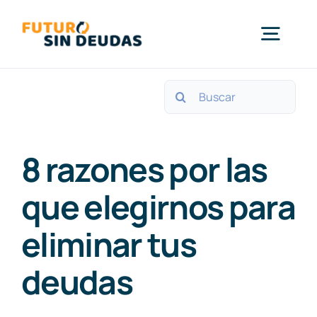
Saltar
al
Togg
contenido
Navig
Buscar:
Quiénes Somos
Ley de la Segunda Oportunidad
8 razones por las
que elegirnos para
Contacto
eliminar tus
Blog
deudas
Consulta gratuita