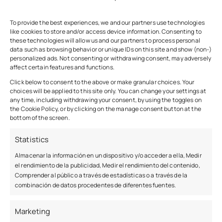
personales, etc. Todas ellas muy comunes en la
mayoría de la población.
To provide the best experiences, we and our partners use technologies
like cookies to store and/or access device information. Consenting to
8. Nuestro servicio
these technologies will allow us and our partners to process personal
data such as browsing behavior or unique IDs on this site and show (non-)
más mucho más allá
personalized ads. Not consenting or withdrawing consent, may adversely
affect certain features and functions.
que ayudarte a
Click below to consent to the above or make granular choices. Your
choices will be applied to this site only. You can change your settings at
any time, including withdrawing your consent, by using the toggles on
eliminar las deudas a
the Cookie Policy, or by clicking on the manage consent button at the
bottom of the screen.
través de la Ley de
Statistics
Segunda
Almacenar la información en un dispositivo y/o acceder a ella, Medir
el rendimiento de la publicidad, Medir el rendimiento del contenido,
Oportunidad
Comprender al público a través de estadísticas o a través de la
combinación de datos procedentes de diferentes fuentes.
Marketing
Eliminar las deudas es un proceso que, en parte,