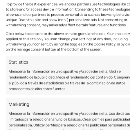
To provide the best experiences, we and our partners use technologies like c
to store and/or access device information. Consenting to these technologies
allow us and our partners to process personal data such as browsing behavior
unique IDs on this site and show (non-) personalized ads. Not consenting or
withdrawing consent, may adversely affect certain features and functions.
Click below to consent to the above or make granular choices. Your choices w
applied to this site only. You can change your settings at any time, including
withdrawing your consent, by using the toggles on the Cookie Policy, or by cl
on the manage consent button at the bottom of the screen.
Statistics
Almacenar la información en un dispositivo y/o acceder a ella, Medir el
rendimiento de la publicidad, Medir el rendimiento del contenido, Compren
al público a través de estadísticas o a través de la combinación de datos
procedentes de diferentes fuentes.
Personas Físicas y
Marketing
Autónomos
Almacenar la información en un dispositivo y/o acceder a ella, Uso de datos
limitados para seleccionar anuncios básicos, Crear perfiles para publicida
Eliminación de las deudas hasta un 100%
personalizada, Utilizar perfiles para seleccionar la publicidad personalizad